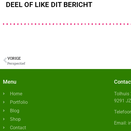
DEEL OF LIKE DIT BERICHT
VORIGE
Perspectief
Menu
Contac
Home
Tolhuis
9291 J
Portfolio
Blog
Telefoo
Shop
Email: 
Contact