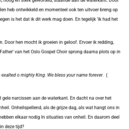
en, hoog en sterk geworteld, staande aan de waterkant. Door
cholen heb ontwikkeld en momenteel ook ten uitvoer breng op
en is het dat ik dit werk mag doen. En tegelijk ‘ik had het
 Door hen mocht ik groeien in geloof. Ervoer ik redding,
d ‘Father’ van het Oslo Gospel Choir sprong daarna plots op in
are exalted o mighty King. We bless your name forever
. (
l gele narcissen aan de waterkant. En dacht na over het
heil. Onheilspellend, als de grijze dag, als wat hangt ons in
 hebben elkaar nodig In situaties van onheil. En daarom deel
 in deze tijd?