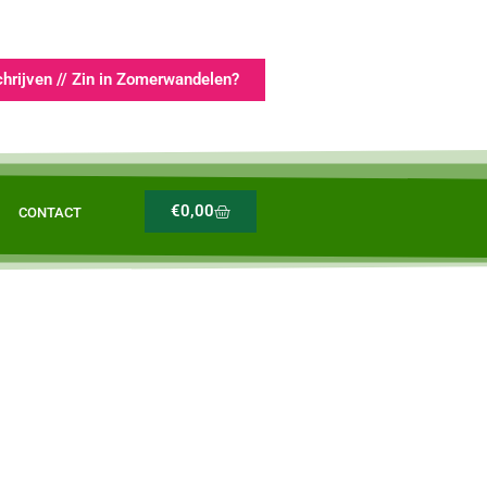
chrijven // Zin in Zomerwandelen?
€
0,00
CONTACT