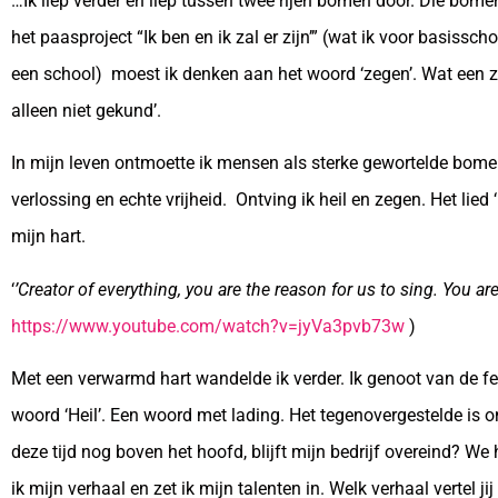
…Ik liep verder en liep tussen twee rijen bomen door. Die bom
het paasproject “Ik ben en ik zal er zijn’” (wat ik voor basiss
een school) moest ik denken aan het woord ‘zegen’. Wat een zeg
alleen niet gekund’.
In mijn leven ontmoette ik mensen als sterke gewortelde bomen.
verlossing en echte vrijheid. Ontving ik heil en zegen. Het lie
mijn hart.
‘
’Creator of everything, you are the reason for us to sing. You 
https://www.youtube.com/watch?v=jyVa3pvb73w
)
Met een verwarmd hart wandelde ik verder. Ik genoot van de fe
woord ‘Heil’. Een woord met lading. Het tegenovergestelde is on
deze tijd nog boven het hoofd, blijft mijn bedrijf overeind? We
ik mijn verhaal en zet ik mijn talenten in. Welk verhaal vertel jij