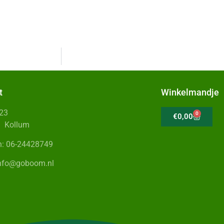
t
Winkelmandje
 23
0
€
0,00
Z Kollum
n: 06-24428749
info@goboom.nl