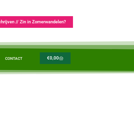
chrijven // Zin in Zomerwandelen?
€
0,00
CONTACT