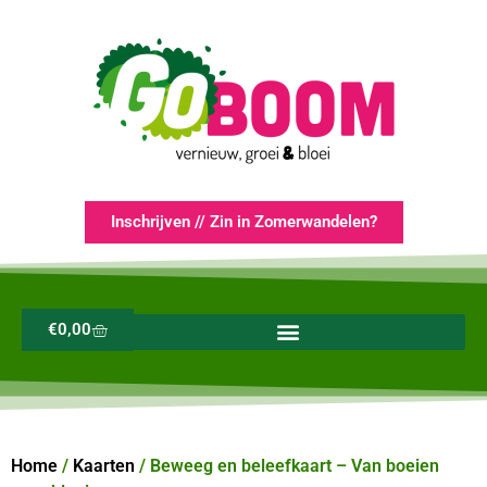
Inschrijven // Zin in Zomerwandelen?
€
0,00
Home
/
Kaarten
/ Beweeg en beleefkaart – Van boeien